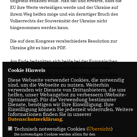
ungeteilt erhalten wolle. Man bat und erwarte, dass die
EU ihre Werte verteidigen werde und der Ukraine auf
ihrem Weg helfen möge und ein derartiger Bruch des
Volkerrechts der Souveränität der Ukraine nicht
hingenommen werden kann.
Die auf dem Kongress verabschiedete Resolution zur
Ukraine gibt es hier als PDF.
Am Ende bedankten sich beide bei der Europäischen
Union und insbesondere auch bei den deutschen
Cookie Hinweis
Spitzenpolitikern für das bisherige Engagement. Dies
Diese Webseite verwendet Cookies, die notwendig
wird die Bundeskanzlerin Angela Merkel sicherlich gerne
sind, um die Webseite zu nutzen. Weiterhin
hören, die ebenfalls heute Nachmittag noch zu den
verwenden wir Dienste von Drittanbietern, die uns
helfen, unser Webangebot zu verbessern (Website-
Delegierten sprechen wird.
Optmierung). Für die Verwendung bestimmter
Dienste, benötigen wir Ihre Einwilligung. Ihre
Einwilligung können Sie jederzeit widerrufen. Weitere
Informationen finden Sie in unserer
Datenschutzerklärung
.
07.03.2014, 12:07 Uhr
Technisch notwendige Cookies (
Übersicht
)
Die notwendigen Cookies werden allein für den