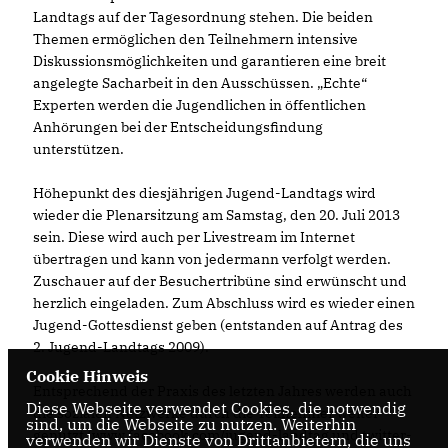
Landtags auf der Tagesordnung stehen. Die beiden
Themen ermöglichen den Teilnehmern intensive
Diskussionsmöglichkeiten und garantieren eine breit
angelegte Sacharbeit in den Ausschüssen. „Echte“
Experten werden die Jugendlichen in öffentlichen
Anhörungen bei der Entscheidungsfindung
unterstützen.
Höhepunkt des diesjährigen Jugend-Landtags wird
wieder die Plenarsitzung am Samstag, den 20. Juli 2013
sein. Diese wird auch per Livestream im Internet
übertragen und kann von jedermann verfolgt werden.
Zuschauer auf der Besuchertribüne sind erwünscht und
herzlich eingeladen. Zum Abschluss wird es wieder einen
Jugend-Gottesdienst geben (entstanden auf Antrag des
2. Jugend-Landtags 2009).
Cookie Hinweis
Entsprechend der Praxis des letzten Jahres werden auch
Diese Webseite verwendet Cookies, die notwendig
die sozialen Netzwerke durch die Teilnehmer weiter
sind, um die Webseite zu nutzen. Weiterhin
genutzt (www.facebook.com/jugend-landtag und twitter-
verwenden wir Dienste von Drittanbietern, die uns