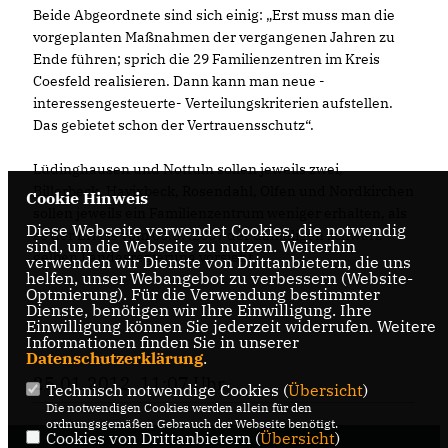
Beide Abgeordnete sind sich einig: „Erst muss man die
vorgeplanten Maßnahmen der vergangenen Jahren zu
Ende führen; sprich die 29 Familienzentren im Kreis
Coesfeld realisieren. Dann kann man neue -
interessengesteuerte- Verteilungskriterien aufstellen.
Das gebietet schon der Vertrauensschutz“.
Lüdinghausen und Nottuln sollen jeweils zwei,
Billerbeck, Havixbeck, Rosendahl, Olfen und Nordkirchen
Cookie Hinweis
sollen jeweils ein Familienzentrum weniger erhalten, als
Diese Webseite verwendet Cookies, die notwendig
es der Erlass vom 05.07.2007 der damaligen schwarz-
sind, um die Webseite zu nutzen. Weiterhin
gelben Landesregierung vorsieht.
verwenden wir Dienste von Drittanbietern, die uns
helfen, unser Webangebot zu verbessern (Website-
Optmierung). Für die Verwendung bestimmter
Dienste, benötigen wir Ihre Einwilligung. Ihre
Einwilligung können Sie jederzeit widerrufen. Weitere
Informationen finden Sie in unserer
Datenschutzerklärung
.
25.01.2012, 11:07 Uhr
Technisch notwendige Cookies (
Übersicht
)
Die notwendigen Cookies werden allein für den
ordnungsgemäßen Gebrauch der Webseite benötigt.
Cookies von Drittanbietern (
Übersicht
)