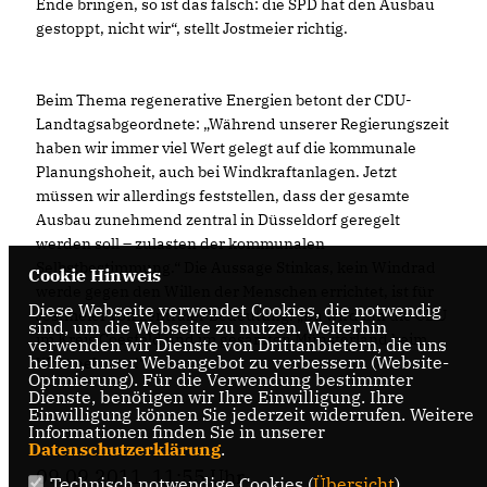
Ende bringen, so ist das falsch: die SPD hat den Ausbau
gestoppt, nicht wir“, stellt Jostmeier richtig.
Beim Thema regenerative Energien betont der CDU-
Landtagsabgeordnete: „Während unserer Regierungszeit
haben wir immer viel Wert gelegt auf die kommunale
Planungshoheit, auch bei Windkraftanlagen. Jetzt
müssen wir allerdings feststellen, dass der gesamte
Ausbau zunehmend zentral in Düsseldorf geregelt
werden soll – zulasten der kommunalen
Selbstbestimmung.“ Die Aussage Stinkas, kein Windrad
Cookie Hinweis
werde gegen den Willen der Menschen errichtet, ist für
Diese Webseite verwendet Cookies, die notwendig
Jostmeier von zentraler Bedeutung: „Da wird ihn die CDU
sind, um die Webseite zu nutzen. Weiterhin
im Kreis Coesfeld und im gesamten Münsterland beim
verwenden wir Dienste von Drittanbietern, die uns
helfen, unser Webangebot zu verbessern (Website-
Wort nehmen!“
Optmierung). Für die Verwendung bestimmter
Dienste, benötigen wir Ihre Einwilligung. Ihre
Einwilligung können Sie jederzeit widerrufen. Weitere
Informationen finden Sie in unserer
Datenschutzerklärung
.
09.09.2011, 11:55 Uhr
Technisch notwendige Cookies (
Übersicht
)