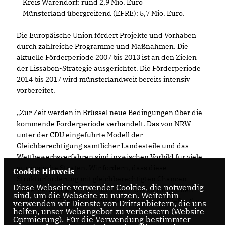
Kreis Warendorf: rund 2,9 Mio. Euro
Münsterland übergreifend (EFRE): 5,7 Mio. Euro.
Die Europäische Union fördert Projekte und Vorhaben
durch zahlreiche Programme und Maßnahmen. Die
aktuelle Förderperiode 2007 bis 2013 ist an den Zielen
der Lissabon-Strategie ausgerichtet. Die Förderperiode
2014 bis 2017 wird münsterlandweit bereits intensiv
vorbereitet.
Zur Zeit werden in Brüssel neue Bedingungen über die
kommende Förderperiode verhandelt. Das von NRW
unter der CDU eingeführte Modell der
Gleichberechtigung sämtlicher Landesteile und das
Wettbewerbsverfahren sind inzwischen Vorbild für viele
europäische Staaten. Wir fordern, dass diese
Cookie Hinweis
Strukturförderung mit gleichberechtigten Chancen
Diese Webseite verwendet Cookies, die notwendig
weitergeführt wird und nicht nur – wie zu rot-grünen
sind, um die Webseite zu nutzen. Weiterhin
Zeiten – EU-Fördergelder in Ballungsgebiete fließen“, so
verwenden wir Dienste von Drittanbietern, die uns
helfen, unser Webangebot zu verbessern (Website-
Jostmeier.
Optmierung). Für die Verwendung bestimmter