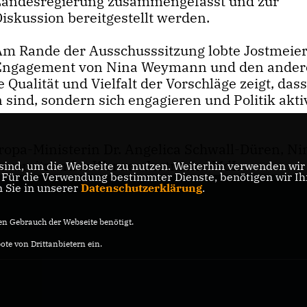
Landesregierung zusammengefasst und zur
Diskussion bereitgestellt werden.
Am Rande der Ausschusssitzung lobte Jostmeier
Engagement von Nina Weymann und den ande
ualität und Vielfalt der Vorschläge zeigt, dass
sind, sondern sich engagieren und Politik akti
uropa-Ministerin Dr. Angelica Schwall-Düren, Ni
svorsitzender Werner Jostmeier MdL
ind, um die Webseite zu nutzen. Weiterhin verwenden wir D
ür die Verwendung bestimmter Dienste, benötigen wir Ihre
n Sie in unserer
Datenschutzerklärung
.
n Gebrauch der Webseite benötigt.
te von Drittanbietern ein.