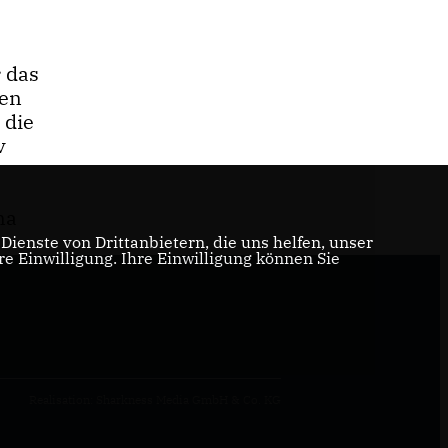
 das
ren
 die
v
na
ienste von Drittanbietern, die uns helfen, unser
 Einwilligung. Ihre Einwilligung können Sie
Realisation: Sharkness Media GmbH & Co. KG