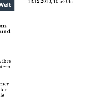
13.12.2010, 10:56 Uhr
Welt
um,
 und
 ihre
utern –
rner
der
ie