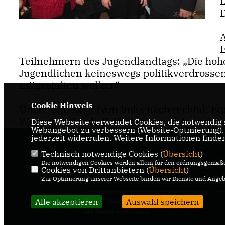
Teilnehmern des Jugendlandtags: „Die hohe Q
Jugendlichen keineswegs politikverdrossen 
mitgestalten wollen.“
Cookie Hinweis
Unser Bild zeigt (von links nach rechts): E
Weymann, Linda Rolfsmeyer und Ausschus
Diese Webseite verwendet Cookies, die notwendig s
Webangebot zu verbessern (Website-Optmierung). F
jederzeit widerrufen. Weitere Informationen finde
Technisch notwendige Cookies (
Übersicht
)
IMPRESSUM
DATENSCHUTZ
Die notwendigen Cookies werden allein für den ordnungsgemäße
Cookies von Drittanbietern (
Übersicht
)
KONTAKT
Zur Optimierung unserer Webseite binden wir Dienste und Angebo
Alle akzeptieren
@2026 Werner Jostmeier
Auswahl speichern
Alle Rechte vorbehalten.