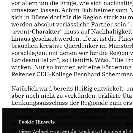
vor allem um die Frage, wie sich nachhaltig
umsetzen lassen. Achim Dahlheimer vom 
sich in Düsseldorf für die Region stark zu
werden absolut verlässliche Partner sein!“, 
event-Charakter“ muss auf Nachhaltigkeit 
hinaus geschaut werden. „Jetzt ist die Phas
brauchen kreative Querdenker im Münsterl
vorschlagen, mit denen wir für die Region
Landesmittel an“, so Hendrik Wüst. "Die Pr
wirken. Nur so können wir eine Förderung 
Rekener CDU-Kollege Bernhard Schemmer
Natürlich wird bereits fleißig entwickelt, u
aber noch nicht zu verkünden, erklärte Ut
Lenkungsausschuss der Regionale zum erste
Entscheidungen über eingereichte Ideen zu
werden.“ Das Ziel der kommenden Wochen 
Cookie Hinweis
erfolgreiche Regionale 2016 muss sein: üb
viele Ideen zu Projekten mit nachhaltiger,
Diese Webseite verwendet Cookies, die notwendig s