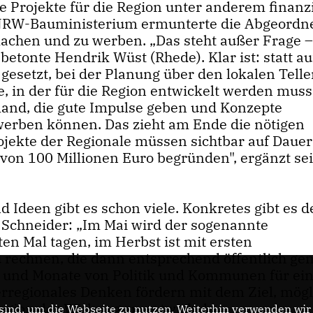
e Projekte für die Region unter anderem finanzi
NRW-Bauministerium ermunterte die Abgeordne
 machen und zu werben. „Das steht außer Frage –
betonte Hendrik Wüst (Rhede). Klar ist: statt au
gesetzt, bei der Planung über den lokalen Tell
e, in der für die Region entwickelt werden muss
and, die gute Impulse geben und Konzepte
 werben können. Das zieht am Ende die nötigen
ojekte der Regionale müssen sichtbar auf Dauer
von 100 Millionen Euro begründen", ergänzt se
.
nd Ideen gibt es schon viele. Konkretes gibt es d
a Schneider: „Im Mai wird der sogenannte
n Mal tagen, im Herbst ist mit ersten
 rechnen, die dann entsprechend öffentlich ge
und Monate von Politik und Kommunen für ei
erregionales Denken fördern mit dem Ziel, mögl
 regionaler Wirkung zu entwickeln.
ind, um die Webseite zu nutzen. Weiterhin verwenden wir D