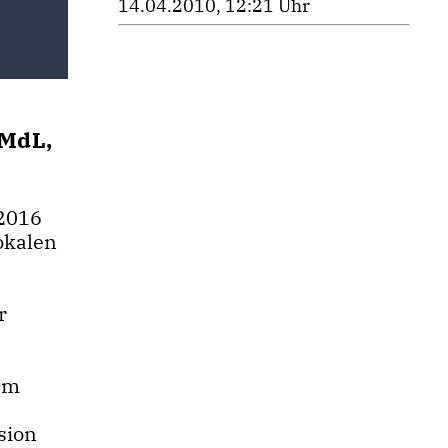
14.04.2010, 12:21 Uhr
 MdL,
 2016
okalen
r
nem
sion