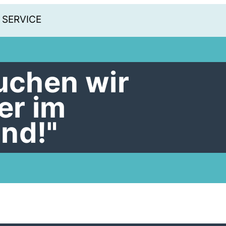
SERVICE
auchen wir
er im
nd!"