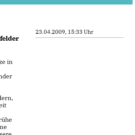
23.04.2009, 15:33 Uhr
felder
ze in
nder
dern,
eit
frühe
ine
sere