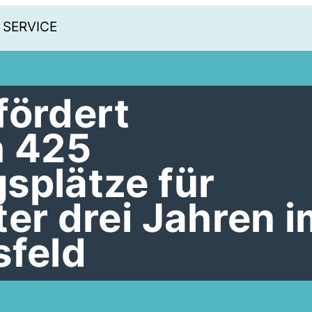
SERVICE
fördert
h 425
splätze für
ter drei Jahren i
sfeld