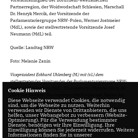
Vorstandsmitglied der nordrhein-westfälischen
Partnerregion, der Woidwodschaft Schlesien, Marschall
Dr. Henryk Mercik, der Vorsitzende der
Parlamentariergruppe NRW-Polen, Werner Jostmeier
(MdL), sowie der stellvertretende Vorsitzende Josef
Neumann (MdL) teil.
Quelle: Landtag NRW
Foto: Melanie Zanin
Vizepräsident Eckhard Uhlenberg (M.) mit (v.l.) dem
stellvertretenden Vorsitzenden der Parlamentariergruppe NRW-
Polen, Josef Neumann (MdL), Staatssekretär Thorsten Klute, Dr.
Cookie Hinweis
Marc Jan Eumann, Staatssekretär für Europa und Medien des
Diese Webseite verwendet Cookies, die notwendig
Landes NRW, Marschall Dr. Henryk Mercik, dem Generalkonsul
sind, um die Webseite zu nutzen. Weiterhin
der Republik Polen, Jan Sobczak, und dem Vorsitzenden der
verwenden wir Dienste von Drittanbietern, die uns
helfen, unser Webangebot zu verbessern (Website-
Parlamentariergruppe, Werner Jostmeier (MdL).
Optmierung). Für die Verwendung bestimmter
Dienste, benötigen wir Ihre Einwilligung. Ihre
Einwilligung können Sie jederzeit widerrufen. Weitere
Informationen finden Sie in unserer