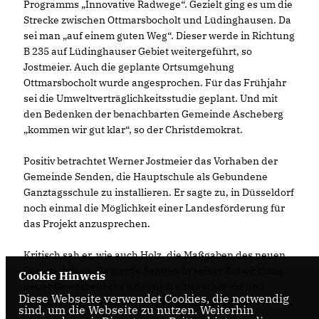
Programms „Innovative Radwege“. Gezielt ging es um die
Strecke zwischen Ottmarsbocholt und Lüdinghausen. Da
sei man „auf einem guten Weg“. Dieser werde in Richtung
B 235 auf Lüdinghauser Gebiet weitergeführt, so
Jostmeier. Auch die geplante Ortsumgehung
Ottmarsbocholt wurde angesprochen. Für das Frühjahr
sei die Umweltverträglichkeitsstudie geplant. Und mit
den Bedenken der benachbarten Gemeinde Ascheberg
kommen wir gut klar“, so der Christdemokrat.
Positiv betrachtet Werner Jostmeier das Vorhaben der
Gemeinde Senden, die Hauptschule als Gebundene
Ganztagsschule zu installieren. Er sagte zu, in Düsseldorf
noch einmal die Möglichkeit einer Landesförderung für
das Projekt anzusprechen.
Kritisch sah er, wie auch Holz, die Maßgaben des neuen
Regionalplans. Da werde Senden in seiner Entwicklung
Cookie Hinweis
neuer Gewerbeflächen deutlich eingeschränkt und
Diese Webseite verwendet Cookies, die notwendig
benachteiligt. Das könne so nicht hingenommen werden.
sind, um die Webseite zu nutzen. Weiterhin