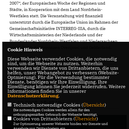
2007“, der Europäischen Woche der Regionen und
Städte, in Kooperation mit dem Land Nordrhein-
Westfalen statt. Die Veranstaltung wird finanziell
unterstützt durch die Europäische Union im Rahmen der
Gemeinschaftsinitiative INTERREG-IIIA, durch die
Wirtschaftsministerien der Niederlande und der
Bundesländer Nordrhein-Westfalen und Niedersachsen
sowie durch die Provinzen Overijssel und Gelderland.
Cookie Hinweis
Diese Webseite verwendet Cookies, die notwendig
Wer an dem Symposium teilnehmen möchte, kann sich
sind, um die Webseite zu nutzen. Weiterhin
wenden an:
verwenden wir Dienste von Drittanbietern, die uns
helfen, unser Webangebot zu verbessern (Website-
Christoph Bönig, E-Mail: c.boenig@euregio.de
Optmierung). Für die Verwendung bestimmter
Dienste, benötigen wir Ihre Einwilligung. Ihre
Einwilligung können Sie jederzeit widerrufen. Weitere
Informationen finden Sie in unserer
Datenschutzerklärung
.
16.10.2007, 15:42 Uhr
Technisch notwendige Cookies (
Übersicht
)
Die notwendigen Cookies werden allein für den
ordnungsgemäßen Gebrauch der Webseite benötigt.
Cookies von Drittanbietern (
Übersicht
)
Zur Optimierung unserer Webseite binden wir Dienste und
Angebote von Drittanbietern ein.