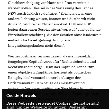
Gleichberechtigung von Mann und Frau vermittelt
werden sollen. Dies sei in der Verfassung des Landes
NRW ausdrücklich so definiert. "Zeichen, die in eine
andere Richtung weisen, können und dürfen wir nicht
dulden", betonte der Christdemokrat. CDU und FDP
legten dazu einen Gesetzentwurf vor, weil "eine quälende
Einzelfallentscheidung, die den Schulen ohne landesweit
einheitliche Gesetzgebung droht, dem
Integrationsgedanken nicht dient".
Werner Jostmeier verwies darauf, dass ein gesetzlich
festgelegtes Kopftuchverbot für "Rechtssicherheit und
Rechtsklarheit" sorge. Denn das Kopftuch könne "für
einen objektiven Empfängerhorizont als politisches
Kampfsymbol verstanden werden", sagte der
Christdemokrat. Dem beuge das Gesetz vor und
verteidige Verfassungsgüter wie Gleichberechtigung,
Freiheit und Menschenwürde. SPD und Bündnisgrünen
Cookie Hinweis
warf der CDU-Landtagsabgeordnete eine
Diese Webseite verwendet Cookies, die notwendig
Verweigerungshaltung vor, die dem klar vorhandenen
sind, um die Webseite zu nutzen. Weiterhin