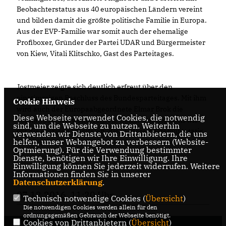
Beobachterstatus aus 40 europäischen Ländern vereint
und bilden damit die größte politische Familie in Europa.
Aus der EVP-Familie war somit auch der ehemalige
Profiboxer, Gründer der Partei UDAR und Bürgermeister
von Kiew, Vitali Klitschko, Gast des Parteitages.
Jostmeier zeigte sich deutlich erfreut über den
einstimmigen Beschluss des Bundesparteitages. Mit ihm
Cookie Hinweis
wird auch der Europaabgeordnete Elmar Brok die
Diese Webseite verwendet Cookies, die notwendig
Vorstandsarbeit weiterführen. Damit sind sie nach wie
sind, um die Webseite zu nutzen. Weiterhin
vor die einzigen Westfalen, die in diesem Gremium tätig
verwenden wir Dienste von Drittanbietern, die uns
helfen, unser Webangebot zu verbessern (Website-
sind.
Optmierung). Für die Verwendung bestimmter
Dienste, benötigen wir Ihre Einwilligung. Ihre
Einwilligung können Sie jederzeit widerrufen. Weitere
Informationen finden Sie in unserer
Datenschutzerklärung
.
07.12.2016, 11:20 Uhr
Technisch notwendige Cookies (
Übersicht
)
Die notwendigen Cookies werden allein für den
ordnungsgemäßen Gebrauch der Webseite benötigt.
Cookies von Drittanbietern (
Übersicht
)