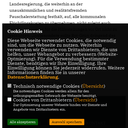
Landesregierung, die weiterhin an der
unauskömmlichen und realitätsfremden
Pauschalerstattung festhält, auf, alle kommunalen
Flüchtlingskosten zu übernehmen, nicht zuletzt auch,
um die Akzeptanz für die Hilfestellungen vor Ort nicht zu
Cookie Hinweis
gefährden. „Insbesondere sollte Rot-Grün dringend das
Diese Webseite verwendet Cookies, die notwendig
unverantwortliche Zurückhalten von Teilen der
sind, um die Webseite zu nutzen. Weiterhin
Bundesmittel zur Finanzierung der Flüchtlingskosten
verwenden wir Dienste von Drittanbietern, die uns
helfen, unser Webangebot zu verbessern (Website-
schnellstens überdenken“, so Jostmeier abschließend.
Optmierung). Für die Verwendung bestimmter
Dienste, benötigen wir Ihre Einwilligung. Ihre
Einwilligung können Sie jederzeit widerrufen. Weitere
Informationen finden Sie in unserer
Datenschutzerklärung
.
28.05.2015, 16:51 Uhr
Technisch notwendige Cookies (
Übersicht
)
Die notwendigen Cookies werden allein für den
ordnungsgemäßen Gebrauch der Webseite benötigt.
Cookies von Drittanbietern (
Übersicht
)
Zur Optimierung unserer Webseite binden wir Dienste und
Angebote von Drittanbietern ein.
Alle akzeptieren
Auswahl speichern
IMPRESSUM
DATENSCHUTZ
KONTAKT