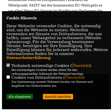
Mittelpunkt. FAZIT: bei der kommenden EU-Wahl geht es
um alles! Wenn EU-Gegner im Straßburger Parlament die
Mehrheit finden, ist das Wertvollste, was unser Kontinent
Cookie Hinweis
je hervorgebracht hat, in Gefahr: Die Europäische Union!
Diese Webseite verwendet Cookies, die notwendig
Und eine stabile und solidarische EU wird in diesen
sind, um die Webseite zu nutzen. Weiterhin
Zeiten der Umbrüche und Unsicherheiten mehr denn je
verwenden wir Dienste von Drittanbietern, die uns
helfen, unser Webangebot zu verbessern (Website-
gebraucht.
Optmierung). Für die Verwendung bestimmter
Dienste, benötigen wir Ihre Einwilligung. Ihre
Einwilligung können Sie jederzeit widerrufen. Weitere
Informationen finden Sie in unserer
Datenschutzerklärung
.
20.10.2018, 20:49 Uhr
Technisch notwendige Cookies (
Übersicht
)
Die notwendigen Cookies werden allein für den
ordnungsgemäßen Gebrauch der Webseite benötigt.
Cookies von Drittanbietern (
Übersicht
)
Zur Optimierung unserer Webseite binden wir Dienste und
Angebote von Drittanbietern ein.
Alle akzeptieren
Auswahl speichern
IMPRESSUM
DATENSCHUTZ
KONTAKT
@2026 Werner Jostmeier
Realisation: Sharkness Media
Alle Rechte vorbehalten.
GmbH & Co. KG