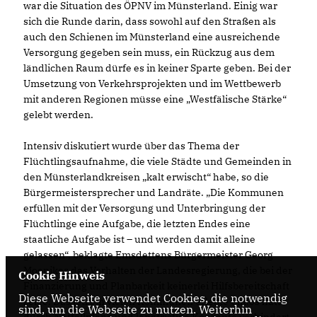
war die Situation des ÖPNV im Münsterland. Einig war
sich die Runde darin, dass sowohl auf den Straßen als
auch den Schienen im Münsterland eine ausreichende
Versorgung gegeben sein muss, ein Rückzug aus dem
ländlichen Raum dürfe es in keiner Sparte geben. Bei der
Umsetzung von Verkehrsprojekten und im Wettbewerb
mit anderen Regionen müsse eine „Westfälische Stärke“
gelebt werden.
Intensiv diskutiert wurde über das Thema der
Flüchtlingsaufnahme, die viele Städte und Gemeinden in
den Münsterlandkreisen „kalt erwischt“ habe, so die
Bürgermeistersprecher und Landräte. „Die Kommunen
erfüllen mit der Versorgung und Unterbringung der
Flüchtlinge eine Aufgabe, die letzten Endes eine
staatliche Aufgabe ist – und werden damit alleine
gelassen“, beklagte Emsdettens Bürgermeister Georg
Moenikes das Verhalten der Landesregierung, die bei der
Cookie Hinweis
Finanzierung und Planbarkeit keinerlei Hilfsbereitschaft
Diese Webseite verwendet Cookies, die notwendig
zeige. Das jetzt in vielen Kommunen erlebte Chaos hätte
sind, um die Webseite zu nutzen. Weiterhin