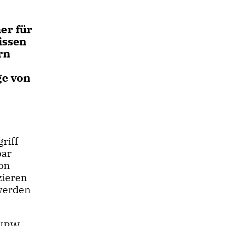
er für
issen
rn
ge von
riff
bar
ion
zieren
 werden
 NRW