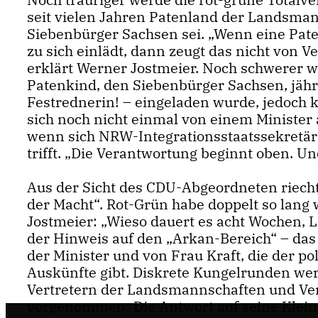
seit vielen Jahren Patenland der Landsman
Siebenbürger Sachsen sei. „Wenn eine Pate
zu sich einlädt, dann zeugt das nicht von 
erklärt Werner Jostmeier. Noch schwerer w
Patenkind, den Siebenbürger Sachsen, jähr
Festrednerin! – eingeladen wurde, jedoch ke
sich noch nicht einmal von einem Minister 
wenn sich NRW-Integrationsstaatssekretär
trifft. „Die Verantwortung beginnt oben. U
Aus der Sicht des CDU-Abgeordneten riecht
der Macht“. Rot-Grün habe doppelt so lang 
Jostmeier: „Wieso dauert es acht Wochen, 
der Hinweis auf den „Arkan-Bereich“ – das
der Minister und von Frau Kraft, die der po
Auskünfte gibt. Diskrete Kungelrunden werd
Vertretern der Landsmannschaften und Vert
vorgenommen: Die Antwort auf seine Kleine