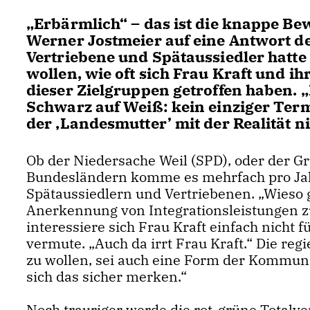
Erbärmlich“ – das ist die knappe B
Werner Jostmeier auf eine Antwort d
Vertriebene und Spätaussiedler hatte
wollen, wie oft sich Frau Kraft und ih
dieser Zielgruppen getroffen haben. 
Schwarz auf Weiß: kein einziger Term
der ‚Landesmutter’ mit der Realität ni
Ob der Niedersache Weil (SPD), oder der G
Bundesländern komme es mehrfach pro Jah
Spätaussiedlern und Vertriebenen. „Wieso 
Anerkennung von Integrationsleistungen zu
interessiere sich Frau Kraft einfach nicht 
vermute. „Auch da irrt Frau Kraft.“ Die r
zu wollen, sei auch eine Form der Kommuni
sich das sicher merken.“
Noch trauriger werde die rot-grüne Totalv