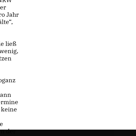
der
ro Jahr
lte“,
e ließ
 wenig,
tzen
roganz
dann
Termine
 keine
ge
en der