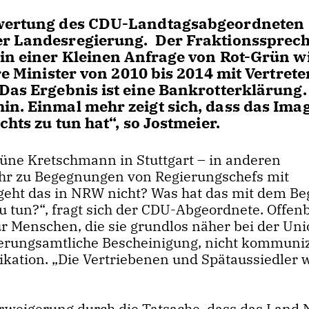
ewertung des CDU-Landtagsabgeordneten
er Landesregierung. Der Fraktionssprech
 in einer Kleinen Anfrage von Rot-Grün w
re Minister von 2010 bis 2014 mit Vertrete
„Das Ergebnis ist eine Bankrotterklärung.
in. Einmal mehr zeigt sich, dass das Ima
chts zu tun hat“, so Jostmeier.
rüne Kretschmann in Stuttgart – in anderen
r zu Begegnungen von Regierungschefs mit
geht das in NRW nicht? Was hat das mit dem Beg
 tun?“, fragt sich der CDU-Abgeordnete. Offen
für Menschen, die sie grundlos näher bei der Un
egierungsamtliche Bescheinigung, nicht kommuni
kation. „Die Vertriebenen und Spätaussiedler
erweigerung durch die Tatsache, dass das Land