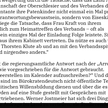
nschaft der Oberschlesier und des Verbandes 
ntante ihre Patenkinder nicht einmal ein Mal p
Verantwortungsbewusstsein, sondern von Eiseskä
iege die Tatsache, dass Frau Kraft von ihrem
lich zum Heimattreffen des Verbands – oft als
in einziges Mal der Einladung Folge leistete. Si
aus ihrem Kabinett vertreten. Da nütze es auch
 Thorsten Klute ab und an mit den Verbandsspi
nd nirgendwo anders.“
 die regierungsamtliche Antwort nach der „Ar
wie vorgeschrieben für die Antwort gebraucht.
Leerstellen im Kalender aufzuschreiben?“ Und 
 sind im Bürokratendeutsch nicht-öffentliche 
litischen Willensbildung dienen und über die es
en auf eine Stufe gestellt mit Gesprächen mit
riebenen. Werner Jostmeier hat sich drei Din
 Anfrage im Land zu verteilen; sie Studierend