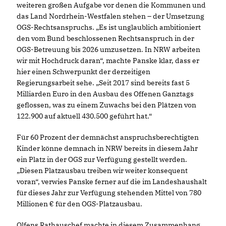
weiteren großen Aufgabe vor denen die Kommunen und
das Land Nordrhein-Westfalen stehen – der Umsetzung
OGS-Rechtsanspruchs. „Es ist unglaublich ambitioniert
den vom Bund beschlossenen Rechtsanspruch in der
OGS-Betreuung bis 2026 umzusetzen. In NRW arbeiten
wir mit Hochdruck daran“, machte Panske klar, dass er
hier einen Schwerpunkt der derzeitigen
Regierungsarbeit sehe. „Seit 2017 sind bereits fast 5
Milliarden Euro in den Ausbau des Offenen Ganztags
geflossen, was zu einem Zuwachs bei den Plätzen von
122.900 auf aktuell 430.500 geführt hat.“
Für 60 Prozent der demnächst anspruchsberechtigten
Kinder könne demnach in NRW bereits in diesem Jahr
ein Platz in der OGS zur Verfügung gestellt werden.
Diesen Platzausbau treiben wir weiter konsequent
voran“, verwies Panske ferner auf die im Landeshaushalt
für dieses Jahr zur Verfügung stehenden Mittel von 780
Millionen € für den OGS-Platzausbau.
Olfens Rathauschef machte in diesem Zusammenhang