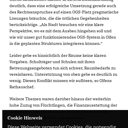
deutlich, dass eine erfolgreiche Umsetzung gerade auch
des Rechtsanspruches auf einen OGS-Platz pragmatische
Lösungen bräuchte, die die örtlichen Gegebenheiten
berücksichtige. „Als Stadt brauchen wir eine klare
Perspektive, wo es mit dem Ausbau hingehen soll und
wie wir unser gut funktionierendes OGS-System in Olfen
in die geplanten Strukturen integrieren können.“
Leider gebe es hinsichtlich der Räume keine klaren
Vorgaben. Schulträger und Schulen mit ihren
Betreuungsangeboten tun sich schwer, Raumbedarfe zu
vereinbaren. Unterstützung von oben gebe es deutlich zu
wenig. Diesen Konflikt müssen wir auflösen, so Olfens
Rathauschef.
Weitere Themen waren darüber hinaus der weiterhin
hohe Zuzug von Flüchtlingen, die Finanzausstattung der
Kommunen und die laufende Reform des nordrhein-
Cookie Hinweis
westfälischen Kinderbildungsgesetzes.
Diese Webseite verwendet Cookies, die notwendig