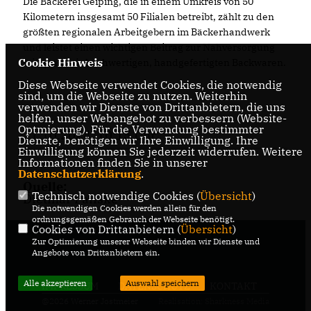
Die Bäckerei Geiping, die in einem Umkreis von 50
Kilometern insgesamt 50 Filialen betreibt, zählt zu den
größten regionalen Arbeitgebern im Bäckerhandwerk
und leistet einen wichtigen Beitrag zur Nahversorgung
Cookie Hinweis
mit qualitativ hochwertigen, handgefertigten Backwaren.
Diese Webseite verwendet Cookies, die notwendig
sind, um die Webseite zu nutzen. Weiterhin
verwenden wir Dienste von Drittanbietern, die uns
helfen, unser Webangebot zu verbessern (Website-
Optmierung). Für die Verwendung bestimmter
21.10.2024, 10:15 Uhr
Dienste, benötigen wir Ihre Einwilligung. Ihre
Einwilligung können Sie jederzeit widerrufen. Weitere
Informationen finden Sie in unserer
Datenschutzerklärung
.
Quelle:
Technisch notwendige Cookies (
Übersicht
)
Dietmar Panske
Die notwendigen Cookies werden allein für den
ordnungsgemäßen Gebrauch der Webseite benötigt.
Cookies von Drittanbietern (
Übersicht
)
Zur Optimierung unserer Webseite binden wir Dienste und
Angebote von Drittanbietern ein.
Alle akzeptieren
Auswahl speichern
IMPRESSUM
DATENSCHUTZ
KONTAKT
@2026 Werner Jostmeier
Realisation: Sharkness Media