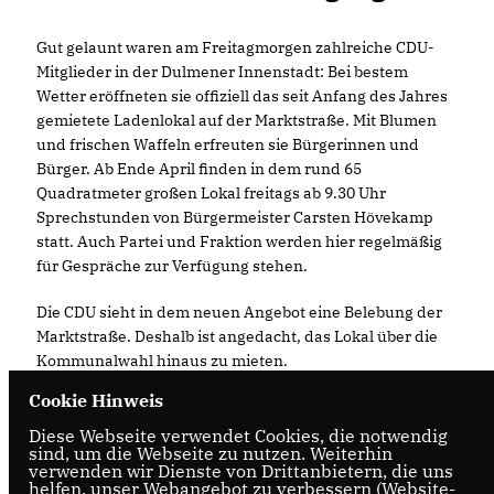
Gut gelaunt waren am Freitagmorgen zahlreiche CDU-
Mitglieder in der Dulmener Innenstadt: Bei bestem
Wetter eröffneten sie offiziell das seit Anfang des Jahres
gemietete Ladenlokal auf der Marktstraße. Mit Blumen
und frischen Waffeln erfreuten sie Bürgerinnen und
Bürger. Ab Ende April finden in dem rund 65
Quadratmeter großen Lokal freitags ab 9.30 Uhr
Sprechstunden von Bürgermeister Carsten Hövekamp
statt. Auch Partei und Fraktion werden hier regelmäßig
für Gespräche zur Verfügung stehen.
Die CDU sieht in dem neuen Angebot eine Belebung der
Marktstraße. Deshalb ist angedacht, das Lokal über die
Kommunalwahl hinaus zu mieten.
Cookie Hinweis
Diese Webseite verwendet Cookies, die notwendig
sind, um die Webseite zu nutzen. Weiterhin
verwenden wir Dienste von Drittanbietern, die uns
Dülmen, 31.03.2025, 09:26 Uhr
helfen, unser Webangebot zu verbessern (Website-