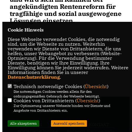
angekündigten Rentenreform für
tragfähige und sozial ausgewogene
Lösungen einsetzen.
Cookie Hinweis
Diese Webseite verwendet Cookies, die notwendig
sind, um die Webseite zu nutzen. Weiterhin
verwenden wir Dienste von Drittanbietern, die uns
helfen, unser Webangebot zu verbessern (Website-
Optmierung). Für die Verwendung bestimmter
15.06.2026, 11:21 Uhr
Dienste, benötigen wir Ihre Einwilligung. Ihre
Einwilligung können Sie jederzeit widerrufen. Weitere
Informationen finden Sie in unserer
Datenschutzerklärung
.
Quelle:
Technisch notwendige Cookies (
Übersicht
)
CDA Kreisverband Coesfeld
Die notwendigen Cookies werden allein für den
ordnungsgemäßen Gebrauch der Webseite benötigt.
Cookies von Drittanbietern (
Übersicht
)
Zur Optimierung unserer Webseite binden wir Dienste und
Angebote von Drittanbietern ein.
Alle akzeptieren
Auswahl speichern
IMPRESSUM
DATENSCHUTZ
KONTAKT
@2026 Werner Jostmeier
Realisation: Sharkness Media